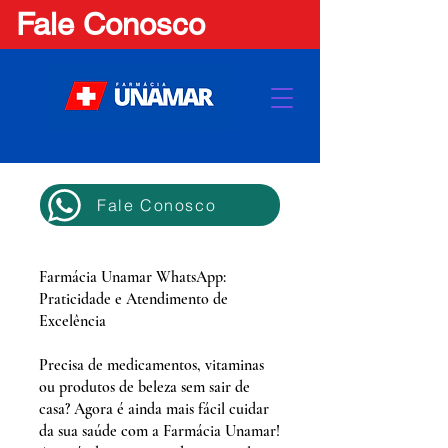
Fale Conosco
Fale Conosco
Farmácia Unamar WhatsApp:
Praticidade e Atendimento de
Excelência
Precisa de medicamentos, vitaminas
ou produtos de beleza sem sair de
casa? Agora é ainda mais fácil cuidar
da sua saúde com a Farmácia Unamar!